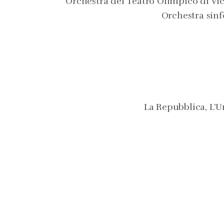
Orchestra del Teatro Olimpico di Vi
Orchestra sinf
La Repubblica, L’Un