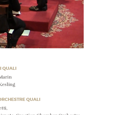
I QUALI
 Marin
Kesling
 ORCHESTRE QUALI
tti,