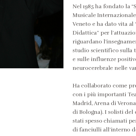
Nel 1985 ha fondato la “
Musicale Internazionale
Veneto e ha dato vita a
Didattica” per l’attuaz
riguardano l’insegname
studio scientifico sulla 
e sulle influenze positiv
neurocerebrale nelle vari
Ha collaborato come pre
con i più importanti Tea
Madrid, Arena di Verona
di Bologna). I solisti de
stati spesso chiamati pe
di fanciulli all’interno d