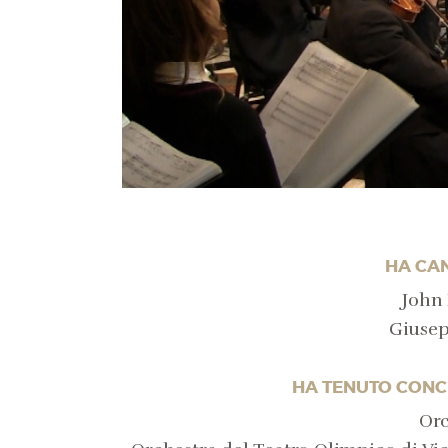
HA CAN
John 
Giusep
HA TENUTO CONCE
Orc