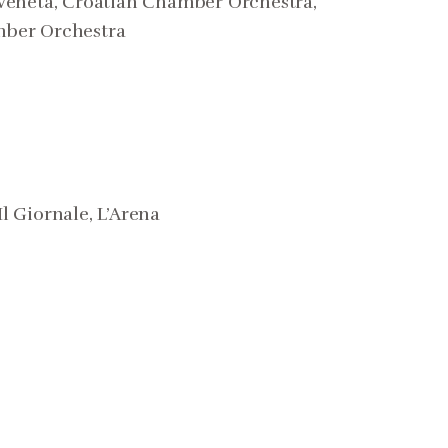
 Veneta, Croatian Chamber Orchestra,
amber Orchestra
Il Giornale, L’Arena