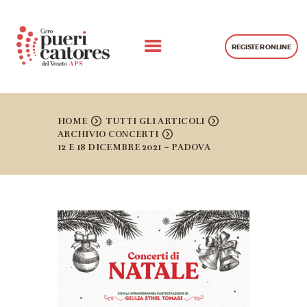
REGISTER ONLINE
CHI SIAMO
CONCERTI
HOME
TUTTI GLI ARTICOLI
ARCHIVIO CONCERTI
PROGETTI REALIZZATI
12 E 18 DICEMBRE 2021 – PADOVA
GALLERIA
LEZIONI
CONTATTI