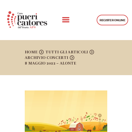
REGISTER ONLINE
CHI SIAMO
CONCERTI
HOME
TUTTI GLI ARTICOLI
ARCHIVIO CONCERTI
PROGETTI REALIZZATI
8 MAGGIO 2022 – ALONTE
GALLERIA
LEZIONI
CONTATTI