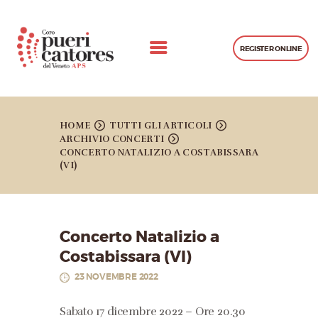
REGISTER ONLINE
CHI SIAMO
CONCERTI
HOME
TUTTI GLI ARTICOLI
ARCHIVIO CONCERTI
PROGETTI REALIZZATI
CONCERTO NATALIZIO A COSTABISSARA
(VI)
GALLERIA
LEZIONI
CONTATTI
Concerto Natalizio a
Costabissara (VI)
23 NOVEMBRE 2022
Sabato 17 dicembre 2022 – Ore 20.30