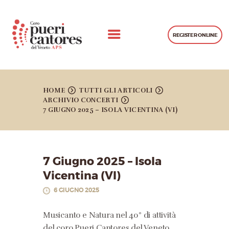
REGISTER ONLINE
CHI SIAMO
CONCERTI
HOME
TUTTI GLI ARTICOLI
ARCHIVIO CONCERTI
PROGETTI REALIZZATI
7 GIUGNO 2025 – ISOLA VICENTINA (VI)
GALLERIA
LEZIONI
CONTATTI
7 Giugno 2025 – Isola
Vicentina (VI)
6 GIUGNO 2025
Musicanto e Natura nel 40° di attività
del coro Pueri Cantores del Veneto