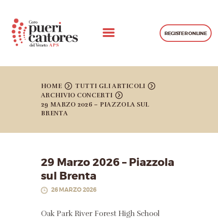
REGISTER ONLINE
CHI SIAMO
CONCERTI
HOME
TUTTI GLI ARTICOLI
ARCHIVIO CONCERTI
PROGETTI REALIZZATI
29 MARZO 2026 – PIAZZOLA SUL
BRENTA
GALLERIA
LEZIONI
CONTATTI
29 Marzo 2026 – Piazzola
sul Brenta
26 MARZO 2026
Oak Park River Forest High School